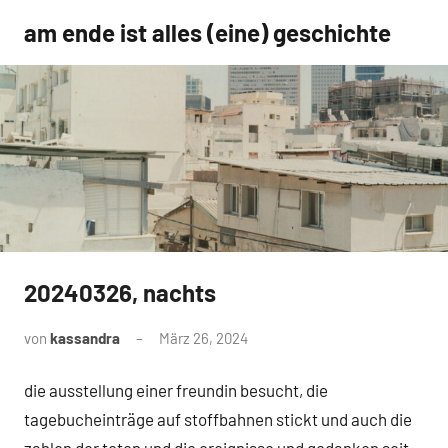
Zum
am ende ist alles (eine) geschichte
Inhalt
springen
20240326, nachts
Uncategorized
von
kassandra
März 26, 2024
Keine
Kommentare
die ausstellung einer freundin besucht, die
tagebucheinträge auf stoffbahnen stickt und auch die