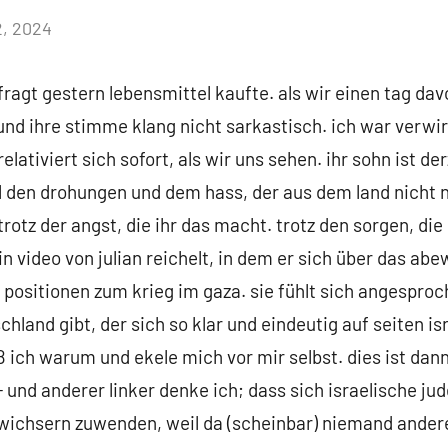
2, 2024
Keine
Kommentare
fragt gestern lebensmittel kaufte. als wir einen tag davo
 und ihre stimme klang nicht sarkastisch. ich war verwir
relativiert sich sofort, als wir uns sehen. ihr sohn ist de
ll den drohungen und dem hass, der aus dem land nicht n
otz der angst, die ihr das macht. trotz den sorgen, die 
n video von julian reichelt, in dem er sich über das abe
positionen zum krieg im gaza. sie fühlt sich angesproc
land gibt, der sich so klar und eindeutig auf seiten isr
ß ich warum und ekele mich vor mir selbst. dies ist dan
 und anderer linker denke ich; dass sich israelische ju
wichsern zuwenden, weil da (scheinbar) niemand anderes