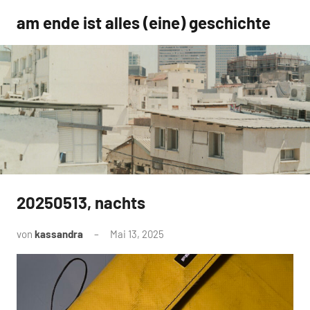
Zum
am ende ist alles (eine) geschichte
Inhalt
springen
20250513, nachts
Uncategorized
von
kassandra
Mai 13, 2025
Keine
Kommentare