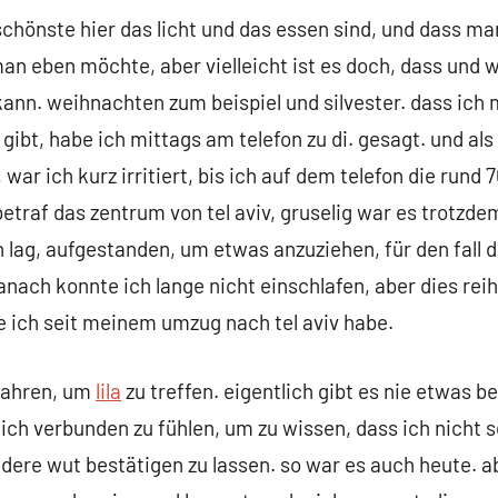
chönste hier das licht und das essen sind, und dass man
an eben möchte, aber vielleicht ist es doch, dass und w
 kann. weihnachten zum beispiel und silvester. dass ich 
 gibt, habe ich mittags am telefon zu di. gesagt. und a
 war ich kurz irritiert, bis ich auf dem telefon die rund 
etraf das zentrum von tel aviv, gruselig war es trotzd
lag, aufgestanden, um etwas anzuziehen, für den fall der
ach konnte ich lange nicht einschlafen, aber dies reiht 
e ich seit meinem umzug nach tel aviv habe.
fahren, um
lila
zu treffen. eigentlich gibt es nie etwas 
h verbunden zu fühlen, um zu wissen, dass ich nicht so 
dere wut bestätigen zu lassen. so war es auch heute. abe