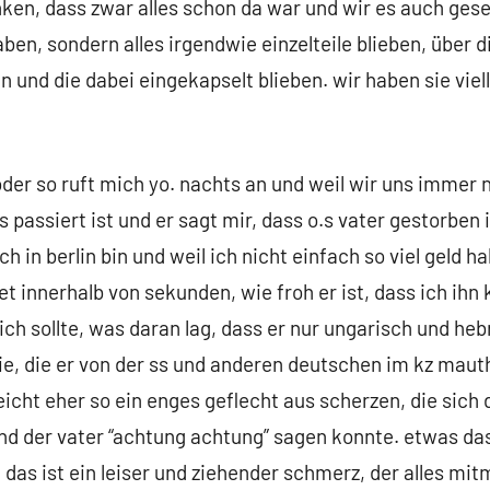
n, dass zwar alles schon da war und wir es auch ges
n, sondern alles irgendwie einzelteile blieben, über 
 und die dabei eingekapselt blieben. wir haben sie viell
der so ruft mich yo. nachts an und weil wir uns immer 
 passiert ist und er sagt mir, dass o.s vater gestorben
ch in berlin bin und weil ich nicht einfach so viel geld ha
t innerhalb von sekunden, wie froh er ist, dass ich ihn 
 ich sollte, was daran lag, dass er nur ungarisch und he
ie, die er von der ss und anderen deutschen im kz mau
leicht eher so ein enges geflecht aus scherzen, die sic
 der vater “achtung achtung” sagen konnte. etwas das
das ist ein leiser und ziehender schmerz, der alles mi