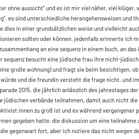
er ohne aussicht” und es ist mir viel näher, viel klüger, v
ieg”. es sind unterschiedliche herangehensweisen und t
 dies in einer grundsätzlichen weise und vielleicht auc
ionieren sollten oder können. jedenfalls erinnerte ich m
zusammenhang an eine sequenz in einem buch, an das 
r sequenz besucht eine jüdische frau ihre nicht-jüdisc
eine große wohnung) und fragt sie beim besichtigen, ob s
ürde und die freundin versteht die frage nicht. und im 
parade 2015, die jährlich anlässlich des jahrestages der
ne jüdischen verbände teilnahmen, damit auch nicht die 
aktivist:innen zu groß ist und es während vergangener 
innen gegeben hatte. die diskussion um eine teilnahme u
n die gegenwart fort, aber ich notiere das nicht wegen d