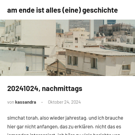
Zum
am ende ist alles (eine) geschichte
Inhalt
springen
20241024, nachmittags
Uncategorized
von
kassandra
Oktober 24, 2024
Keine
Kommentare
simchat torah, also wieder jahrestag. und ich brauche
hier gar nicht anfangen, das zu erklären. nicht das es