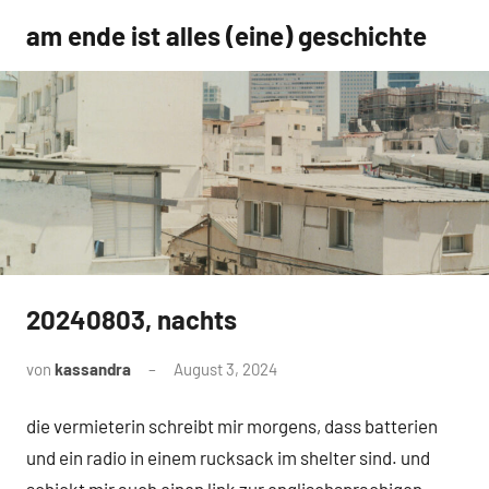
Zum
am ende ist alles (eine) geschichte
Inhalt
springen
20240803, nachts
Uncategorized
von
kassandra
August 3, 2024
Keine
Kommentare
die vermieterin schreibt mir morgens, dass batterien
und ein radio in einem rucksack im shelter sind. und