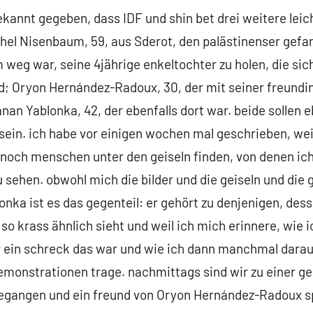
ekannt gegeben, dass IDF und shin bet drei weitere lei
chel Nisenbaum, 59, aus Sderot, den palästinenser ge
 weg war, seine 4jährige enkeltochter zu holen, die si
d; Oryon Hernández-Radoux, 30, der mit seiner freundi
nan Yablonka, 42, der ebenfalls dort war. beide sollen e
in. ich habe vor einigen wochen mal geschrieben, weil 
 noch menschen unter den geiseln finden, von denen ich
sehen. obwohl mich die bilder und die geiseln und die
onka ist es das gegenteil: er gehört zu denjenigen, des
 so krass ähnlich sieht und weil ich mich erinnere, wie 
 ein schreck das war und wie ich dann manchmal darau
i demonstrationen trage. nachmittags sind wir zu einer 
 gegangen und ein freund von Oryon Hernández-Radoux sp